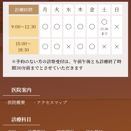
月
火
水
木
金
土
日
診療時間
〇
〇
〇
〇
〇
〇
×
9:00～12:30
13:30
まで
15:00～
〇
〇
×
〇
〇
×
×
18:30
＊予約のない方の診察受付は、午前午後とも診療終了時
間30分前までとさせていただきます
医院案内
医院概要
アクセスマップ
診療科目