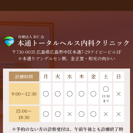
4
〒730-0035 広島県広島市中区本通7-29アイビービル3F
＊本通りアンデルセン側、金正堂・和光の向かい
月
火
水
木
金
土
日
診療時間
〇
〇
〇
〇
〇
〇
×
9:00～12:30
13:30
まで
15:00～
〇
〇
×
〇
〇
×
×
18:30
＊予約のない方の診察受付は、午前午後とも診療終了時