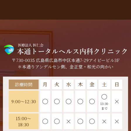
4
〒730-0035 広島県広島市中区本通7-29アイビービル3F
＊本通りアンデルセン側、金正堂・和光の向かい
月
火
水
木
金
土
日
診療時間
〇
〇
〇
〇
〇
〇
×
9:00～12:30
13:30
まで
15:00～
〇
〇
×
〇
〇
×
×
18:30