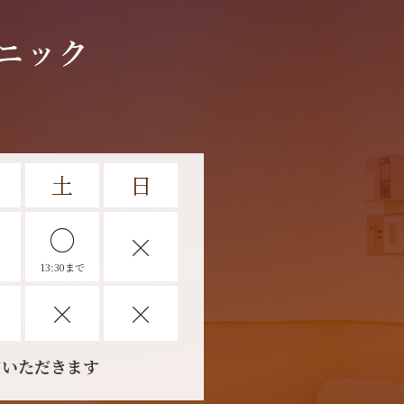
土
日
〇
×
13:30まで
×
×
ていただきます