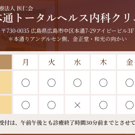
〒730-0035 広島県広島市中区本通7-29アイビービル3F
＊本通りアンデルセン側、金正堂・和光の向かい
月
火
水
木
金
〇
〇
〇
〇
〇
〇
〇
×
〇
〇
受付は、午前午後とも診療終了時間30分前までとさせ