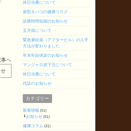
2
休日当番について
新型タバコの健康リスク
診療時間短縮のお知らせ
五月病について
緊急避妊薬（アフターピル）の入手
方法が変わりました
年末年始休診のお知らせ
記事へ
マンジャロ皮下注について
らせ
休日当番について
代診のお知らせ
カテゴリー
新着情報
(51)
お知らせ
(51)
健康コラム
(31)