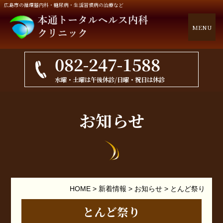
広島市の循環器内科・糖尿病・生活習慣病の治療など
MENU
082-247-1588
水曜・土曜は午後休診/日曜・祝日は休診
お知らせ
HOME
>
新着情報
>
お知らせ
>
とんど祭り
とんど祭り