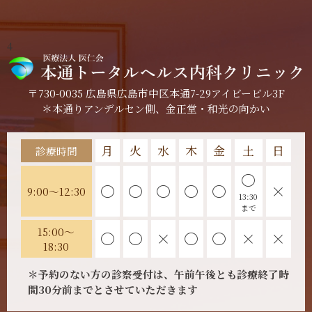
4
〒730-0035 広島県広島市中区本通7-29アイビービル3F
＊本通りアンデルセン側、金正堂・和光の向かい
月
火
水
木
金
土
日
診療時間
〇
〇
〇
〇
〇
〇
×
9:00～12:30
13:30
まで
15:00～
〇
〇
×
〇
〇
×
×
18:30
＊予約のない方の診察受付は、午前午後とも診療終了時
間30分前までとさせていただきます