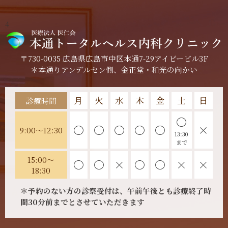
4
〒730-0035 広島県広島市中区本通7-29アイビービル3F
＊本通りアンデルセン側、金正堂・和光の向かい
月
火
水
木
金
土
日
診療時間
〇
〇
〇
〇
〇
〇
×
9:00～12:30
13:30
まで
15:00～
〇
〇
×
〇
〇
×
×
18:30
＊予約のない方の診察受付は、午前午後とも診療終了時
間30分前までとさせていただきます